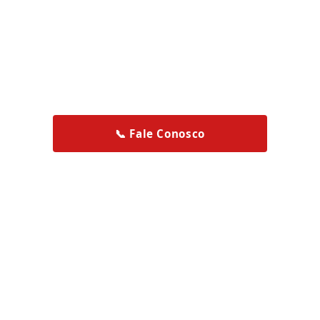
seu evento
Locação de tendas, tablados e passarelas para
casamentos, formaturas, eventos corporativos e
sociais
no ES, Leste de MG e Sul da BA.
📞 Fale Conosco
Ver Serviços